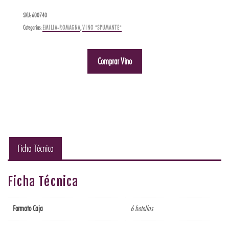
SKU:
600740
Categorías:
EMILIA-ROMAGNA
,
VINO "SPUMANTE"
Comprar Vino
Ficha Técnica
Ficha Técnica
Formato Caja
6 botellas