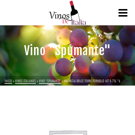
Vino "Spumante"
INICIO
»
VINOS ITALIANOS
»
VINO "SPUMANTE"
»
MALVASIA DOLCE TORRE FORNELLO IGT 0.75L *6