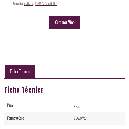
Categorías:
VENETO
,
VINO "SPUMANTE"
Comprar Vino
Ficha Técnica
Ficha Técnica
Peso
1 kg
Formato Caja
6 botellas