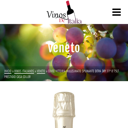
Veneto
INICIO
»
VINOS ITALIANOS
»
VENETO
»
CUVÉE VITTORIA MILLESIMATO SPUMANTE EXTRA DRY 11º 0’75LT
PRESTIGIO CASA COLLER