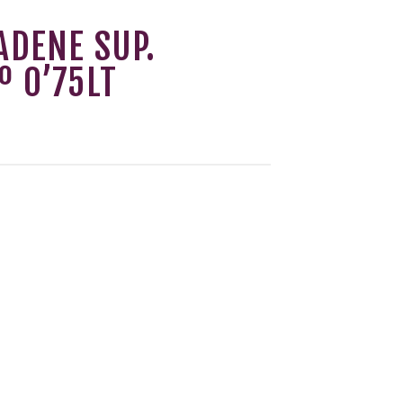
ADENE SUP.
º 0’75LT