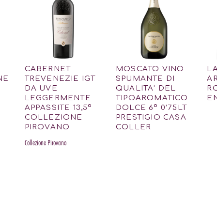
CABERNET
MOSCATO VINO
L
NE
TREVENEZIE IGT
SPUMANTE DI
A
DA UVE
QUALITA’ DEL
R
LEGGERMENTE
TIPOAROMATICO
E
APPASSITE 13,5º
DOLCE 6º 0’75LT
COLLEZIONE
PRESTIGIO CASA
PIROVANO
COLLER
Collezione Pirovano