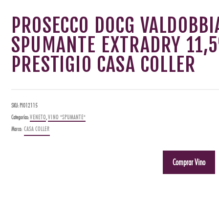
PROSECCO DOCG VALDOBBI
SPUMANTE EXTRADRY 11,5
PRESTIGIO CASA COLLER
SKU:
PI012115
Categorías:
VENETO
,
VINO "SPUMANTE"
Marca:
CASA COLLER
Comprar Vino