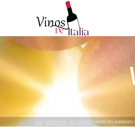
INICIO
»
VINOS ITALIANOS
»
VINO "SPUMANTE"
»
PROSECCO DOCG VALDOBBIADENE S