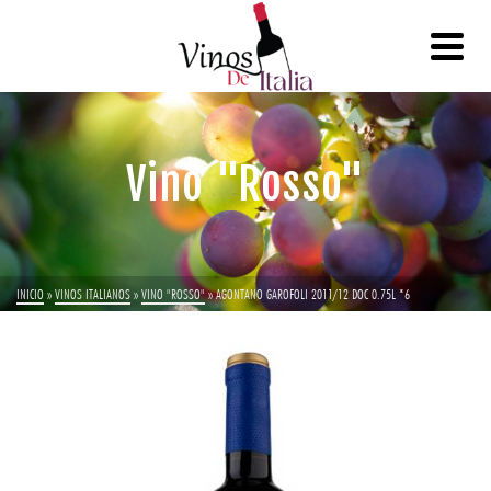
Vino "Rosso"
INICIO
»
VINOS ITALIANOS
»
VINO "ROSSO"
»
AGONTANO GAROFOLI 2011/12 DOC 0.75L *6