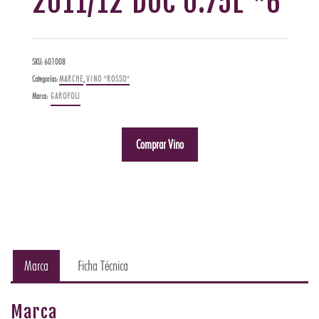
2011/12 DOC 0.75L *6
SKU:
601008
Categorías:
MARCHE
,
VINO "ROSSO"
Marca:
GAROFOLI
Comprar Vino
Marca
Ficha Técnica
Marca