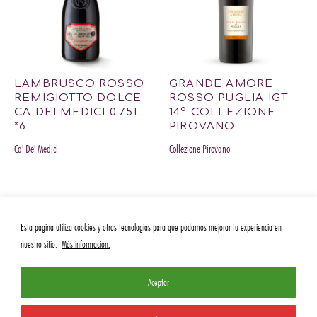
LAMBRUSCO ROSSO
GRANDE AMORE
REMIGIOTTO DOLCE
ROSSO PUGLIA IGT
CA DEI MEDICI 0.75L
14º COLLEZIONE
*6
PIROVANO
Ca' De' Medici
Collezione Pirovano
Esta página utiliza cookies y otras tecnologías para que podamos mejorar tu experiencia en
nuestro sitio.
Más información.
Aceptar