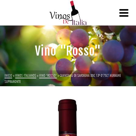
Vino "Rosso"
INICIO
»
VINOS ITALIANOS
»
VINO "ROSSO"
»
CANNONAU DI SARDEGNA DOC 13º 0’75LT NURAGHE
SUPRAMONTE