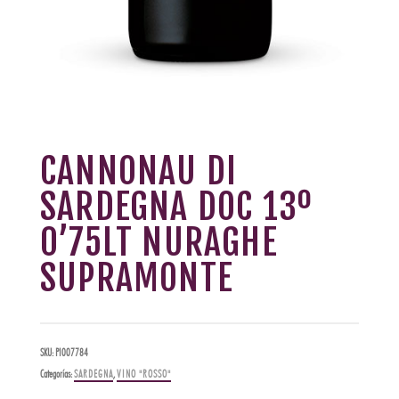
CANNONAU DI
SARDEGNA DOC 13º
0’75LT NURAGHE
SUPRAMONTE
SKU:
PI007784
Categorías:
SARDEGNA
,
VINO "ROSSO"