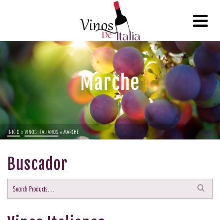
Marche
INICIO
»
VINOS ITALIANOS
»
MARCHE
Buscador
Buscar
por: