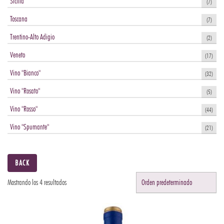
Sicilia
(7)
Toscana
(7)
Trentino-Alto Adigio
(2)
Veneto
(17)
Vino "Bianco"
(32)
Vino "Rosato"
(5)
Vino "Rosso"
(44)
Vino "Spumante"
(21)
BACK
Mostrando los 4 resultados