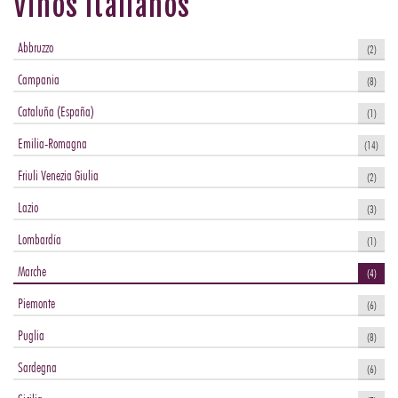
Vinos Italianos
Abbruzzo
(2)
Campania
(8)
Cataluña (España)
(1)
Emilia-Romagna
(14)
Friuli Venezia Giulia
(2)
Lazio
(3)
Lombardía
(1)
Marche
(4)
Piemonte
(6)
Puglia
(8)
Sardegna
(6)