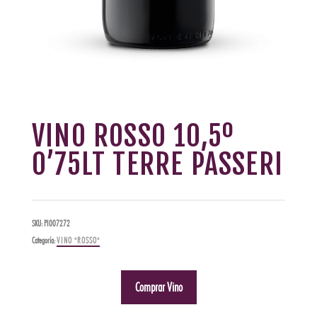
VINO ROSSO 10,5º
0’75LT TERRE PASSERI
SKU:
PI007272
Categoría:
VINO "ROSSO"
Comprar Vino