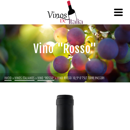
Vino "Rosso"
INICIO
»
VINOS ITALIANOS
»
VINO "ROSSO"
»
VINO ROSSO 10,5º 0’75LT TERRE PASSERI