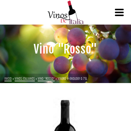
Vino "Rosso"
INICIO
»
VINOS ITALIANOS
»
VINO "ROSSO"
»
VINERO V-ENOLOGY 0.75L