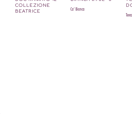
COLLEZIONE
DO
Ca’ Bianca
BEATRICE
Tere
L