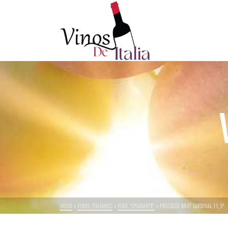
INICIO
»
VINOS ITALIANOS
»
VINO "SPUMANTE"
»
PROSECCO BRUT CARDINAL 11,5º .