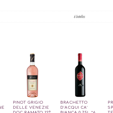
6 botellas
PINOT GRIGIO
BRACHETTO
P
NE
DELLE VENEZIE
D’ACQUI CA’
S
DOC RAMATO 12º
BIANCA 0.75L *6
TE