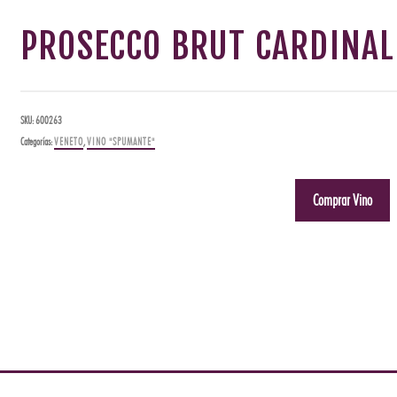
PROSECCO BRUT CARDINAL 
SKU:
600263
Categorías:
VENETO
,
VINO "SPUMANTE"
Comprar Vino