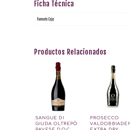
Ficha Técnica
Formato Caja
Productos Relacionados
SANGUE DI
PROSECCO
GIUDA OLTREPÒ
VALDOBBIADE
PAVESE D.O.C.
EXTRA DRY