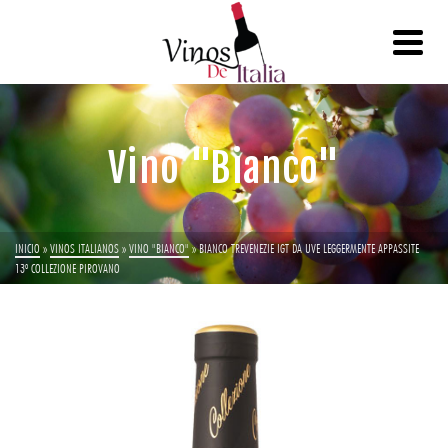
Vino "Bianco"
INICIO
»
VINOS ITALIANOS
»
VINO "BIANCO"
»
BIANCO TREVENEZIE IGT DA UVE LEGGERMENTE APPASSITE
13º COLLEZIONE PIROVANO