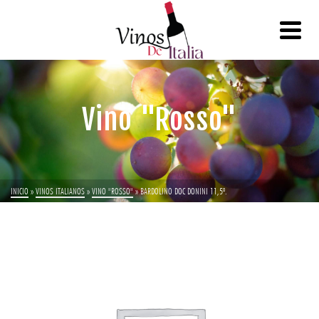
Vino "Rosso"
INICIO
»
VINOS ITALIANOS
»
VINO "ROSSO"
»
BARDOLINO DOC DONINI 11,5º.