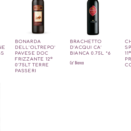
BONARDA
BRACHETTO
C
NE
DELL’OLTREPO’
D’ACQUI CA’
S
SS
PAVESE DOC
BIANCA 0.75L *6
11
FRIZZANTE 12º
P
Ca’ Bianca
0’75LT TERRE
C
PASSERI