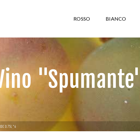
ROSSO
BIANCO
Vino "Spumante
DOC 0.75L *6