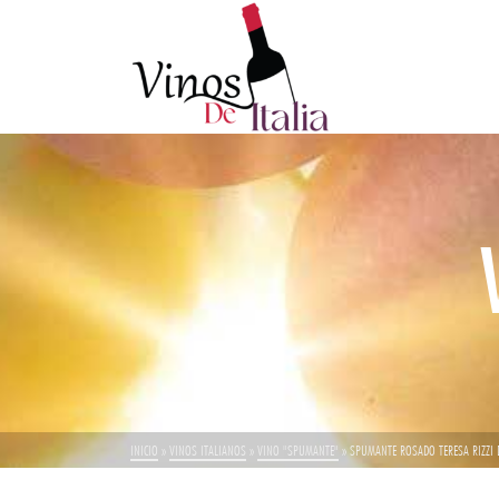
INICIO
»
VINOS ITALIANOS
»
VINO "SPUMANTE"
»
SPUMANTE ROSADO TERESA RIZZI 