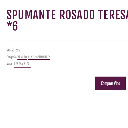
SPUMANTE ROSADO TERESA
*6
SKU:
601625
Categorías:
VENETO
,
VINO "SPUMANTE"
Marca:
TERESA RIZZI
Comprar Vino