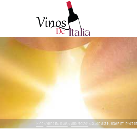
INICIO
»
VINOS ITALIANOS
»
VINO "ROSSO"
»
SANGIOVESE RUBICONE IGT 11º 0’75LT