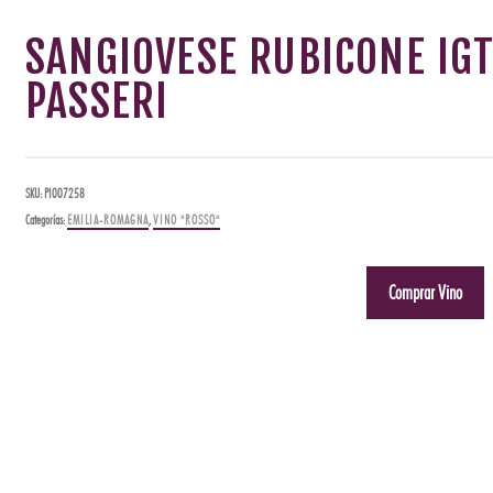
SANGIOVESE RUBICONE IGT
PASSERI
SKU:
PI007258
Categorías:
EMILIA-ROMAGNA
,
VINO "ROSSO"
Comprar Vino