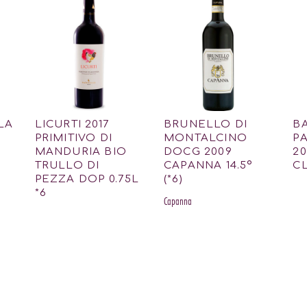
LA
LICURTI 2017
BRUNELLO DI
BA
PRIMITIVO DI
MONTALCINO
P
MANDURIA BIO
DOCG 2009
20
TRULLO DI
CAPANNA 14.5º
CL
PEZZA DOP 0.75L
(*6)
*6
Capanna