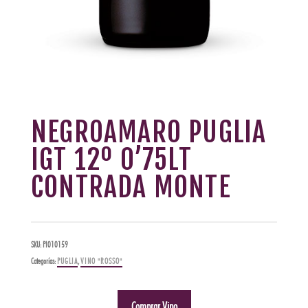
NEGROAMARO PUGLIA
IGT 12º 0’75LT
CONTRADA MONTE
SKU:
PI010159
Categorías:
PUGLIA
,
VINO "ROSSO"
Comprar Vino