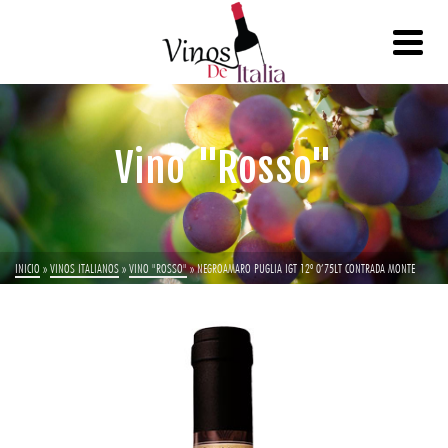
Vino "Rosso"
INICIO
»
VINOS ITALIANOS
»
VINO "ROSSO"
»
NEGROAMARO PUGLIA IGT 12º 0’75LT CONTRADA MONTE