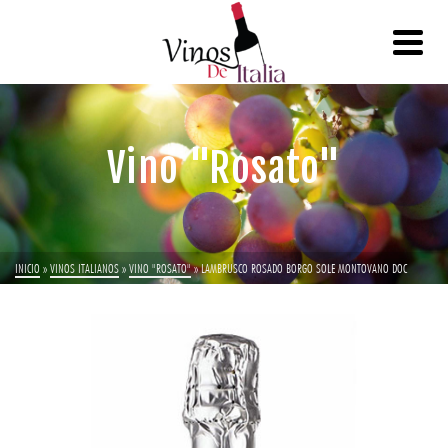
Vino "Rosato"
INICIO
»
VINOS ITALIANOS
»
VINO "ROSATO"
»
LAMBRUSCO ROSADO BORGO SOLE MONTOVANO DOC