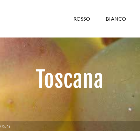
ROSSO
BIANCO
Toscana
0.75L *6