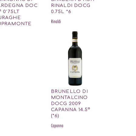
ARDEGNA DOC
RINALDI DOCG
º 0’75LT
0.75L *6
URAGHE
Rinaldi
UPRAMONTE
BRUNELLO DI
MONTALCINO
DOCG 2009
CAPANNA 14.5º
(*6)
Capanna