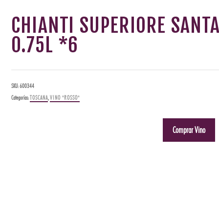
CHIANTI SUPERIORE SANTA
0.75L *6
SKU:
600344
Categorías:
TOSCANA
,
VINO "ROSSO"
Comprar Vino