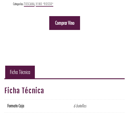
Categorías:
TOSCANA
,
VINO "ROSSO"
Comprar Vino
Ficha Técnica
Ficha Técnica
Formato Caja
6 botellas