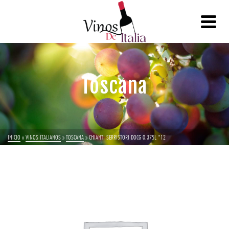
Toscana
INICIO
»
VINOS ITALIANOS
»
TOSCANA
»
CHIANTI SERRISTORI DOCG 0.375L *12