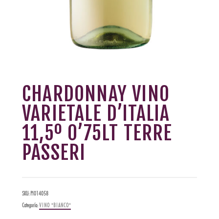
CHARDONNAY VINO
VARIETALE D’ITALIA
11,5º 0’75LT TERRE
PASSERI
SKU:
PI014058
Categoría:
VINO "BIANCO"