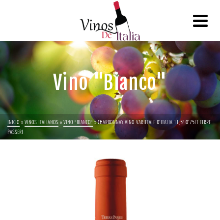
Vino "Bianco"
INICIO
»
VINOS ITALIANOS
»
VINO "BIANCO"
»
CHARDONNAY VINO VARIETALE D’ITALIA 11,5º 0’75LT TERRE
PASSERI