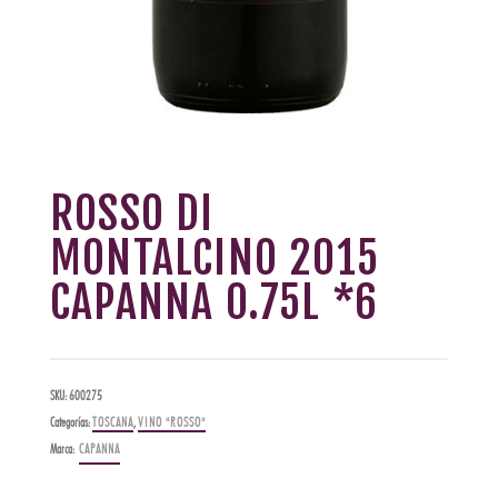
ROSSO DI
MONTALCINO 2015
CAPANNA 0.75L *6
SKU:
600275
Categorías:
TOSCANA
,
VINO "ROSSO"
Marca:
CAPANNA