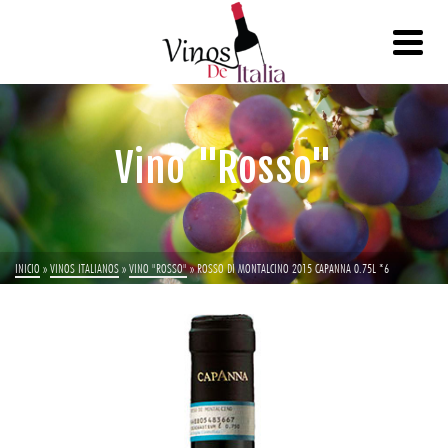
Vino "Rosso"
INICIO
»
VINOS ITALIANOS
»
VINO "ROSSO"
»
ROSSO DI MONTALCINO 2015 CAPANNA 0.75L *6