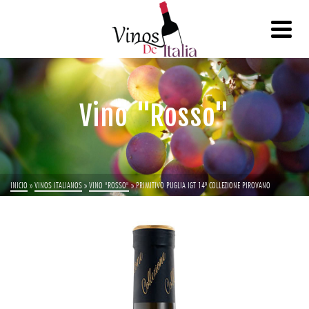
Vino "Rosso"
INICIO
»
VINOS ITALIANOS
»
VINO "ROSSO"
»
PRIMITIVO PUGLIA IGT 14º COLLEZIONE PIROVANO