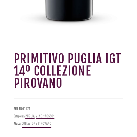
PRIMITIVO PUGLIA IGT
14º COLLEZIONE
PIROVANO
SKU:
PI011477
Categorías:
PUGLIA
,
VINO "ROSSO"
Marca:
COLLEZIONE PIROVANO