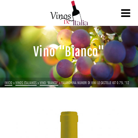
Vino "Bianco"
INICIO
»
VINOS ITALIANOS
»
VINO "BIANCO"
»
FALANGHINA NUMERI DI VINI LE CASTELLE IGT 0.75L *12