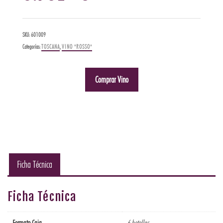
SKU:
601009
Categorías:
TOSCANA
,
VINO "ROSSO"
Comprar Vino
Ficha Técnica
Ficha Técnica
Formato Caja
6 botellas