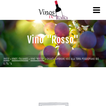
Vino "Rosso"
INICIO
»
VINOS ITALIANOS
»
VINO "ROSSO"
»
CHIANTI SUPERIORE VOCE ALLA TERRA POGGIOPIANO BIO
0.75L *6