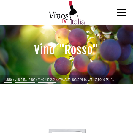
Vino "Rosso"
INICIO
»
VINOS ITALIANOS
»
VINO "ROSSO"
»
CAMARATO ROSSO VILLA MATILDE DOC 0.75L *6