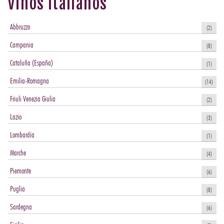
Vinos Italianos
Abbruzzo
(2)
Campania
(8)
Cataluña (España)
(1)
Emilia-Romagna
(14)
Friuli Venezia Giulia
(2)
Lazio
(3)
Lombardía
(1)
Marche
(4)
Piemonte
(6)
Puglia
(8)
Sardegna
(6)