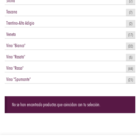
Sicilia
(7)
Toscana
(7)
Trentino-Alto Adigio
(2)
Veneto
(17)
Vino "Bianco"
(32)
Vino "Rosato"
(5)
Vino "Rosso"
(44)
Vino "Spumante"
(21)
No se han encontrado productos que coincidan con tu selección.