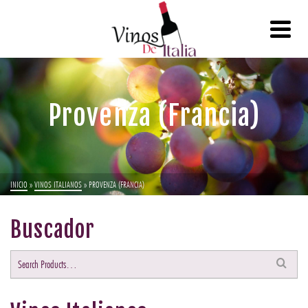
Provenza (Francia)
INICIO
»
VINOS ITALIANOS
»
PROVENZA (FRANCIA)
Buscador
Buscar
por: