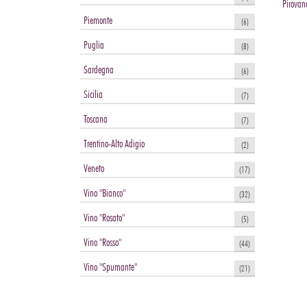
Pirovan
Piemonte
(6)
Puglia
(8)
Sardegna
(6)
Sicilia
(7)
Toscana
(7)
Trentino-Alto Adigio
(2)
Veneto
(17)
Vino "Bianco"
(32)
Vino "Rosato"
(5)
Vino "Rosso"
(44)
Vino "Spumante"
(21)