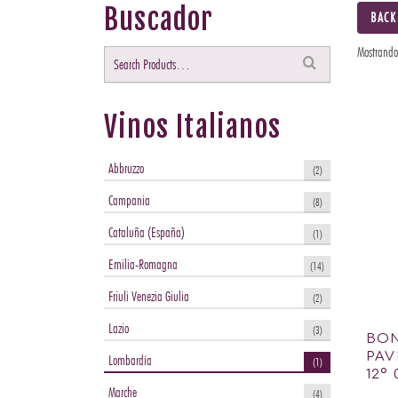
Buscador
BACK
Mostrando 
Buscar
por:
Vinos Italianos
Abbruzzo
(2)
Campania
(8)
Cataluña (España)
(1)
Emilia-Romagna
(14)
Friuli Venezia Giulia
(2)
Lazio
(3)
BON
PAV
Lombardía
(1)
12º
Marche
(4)