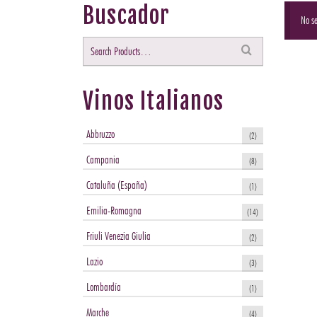
Buscador
No se
Buscar
por:
Vinos Italianos
Abbruzzo
(2)
Campania
(8)
Cataluña (España)
(1)
Emilia-Romagna
(14)
Friuli Venezia Giulia
(2)
Lazio
(3)
Lombardía
(1)
Marche
(4)