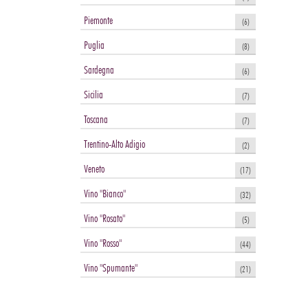
Piemonte
(6)
Puglia
(8)
Sardegna
(6)
Sicilia
(7)
Toscana
(7)
Trentino-Alto Adigio
(2)
Veneto
(17)
Vino "Bianco"
(32)
Vino "Rosato"
(5)
Vino "Rosso"
(44)
Vino "Spumante"
(21)